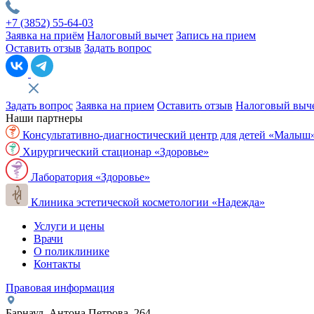
+7 (3852)
55-64-03
Заявка на приём
Налоговый вычет
Запись на прием
Оставить отзыв
Задать вопрос
Задать вопрос
Заявка на прием
Оставить отзыв
Налоговый выч
Наши партнеры
Консультативно-диагностический центр для детей «Малыш
Хирургический стационар «Здоровье»
Лаборатория «Здоровье»
Клиника эстетической косметологии «Надежда»
Услуги и цены
Врачи
О поликлинике
Контакты
Правовая информация
Барнаул, Антона Петрова, 264