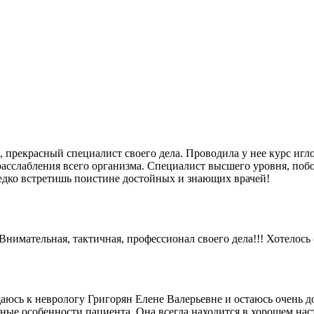
прекрасный специалист своего дела. Проводила у нее курс игл
расслабления всего организма. Специалист высшего уровня, поб
редко встретишь поистине достойных и знающих врачей!
Внимательная, тактичная, профессионал своего дела!!! Хотелось
аюсь к неврологу Григорян Елене Валерьевне и остаюсь очень д
ные особенности пациента. Она всегда находится в хорошем нас