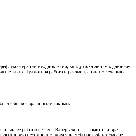
орефлексотерапии неоднократно, ввиду показаниям к данному
ольше таких. Грамотная работа и рекомендации по лечению.
 бы чтобы все врачи были такими.
овольна ее работой. Елена Валерьевна — грамотный врач,
троении, что несомненно влияет на мой настрой и помогает