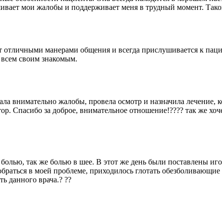
ивает мои жалобы и поддерживает меня в трудный момент. Такой 
ет отличными манерами общения и всегда прислушивается к паци
 всем своим знакомым.
ла внимательно жалобы, провела осмотр и назначила лечение, к
ор. Спасибо за доброе, внимательное отношение!???? так же хо
олью, так же болью в шее. В этот же день были поставлены игол
зобраться в моей проблеме, приходилось глотать обезболивающие 
ь данного врача.? ??