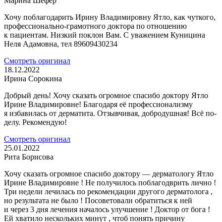
​Марина Шефер
Хочу поблагодарить Ирину Владимировну Ятло, как чуткого,
профессионально-грамотного доктора по отношению
к пациентам. Низкий поклон Вам. С уважением Куницина
Неля Адамовна, тел 89609430234
Смотреть оригинал
18.12.2022
Ирина Сорокина
Добрый день! Хочу сказать огромное спасибо доктору Ятло
Ирине Владимировне! Благодаря её профессионализму
я избавилась от дерматита. Отзывчивая, добродушная! Всё по-
делу. Рекомендую!
Смотреть оригинал
25.01.2022
Рита Борисова
Хочу сказать огромное спасибо доктору — дерматологу Ятло
Ирине Владимировне ! Не получилось поблагодврить лично !
Три недели лечилась по рекомендации другого дерматолога ,
но результата не было ! Посоветовали обратиться к ней
и через 3 дня лечения началось улучшение ! Доктор от бога !
Ей хватило нескольких минут , чтоб понять причину